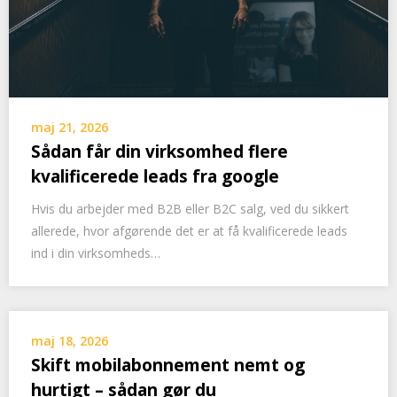
maj 21, 2026
Sådan får din virksomhed flere
kvalificerede leads fra google
Hvis du arbejder med B2B eller B2C salg, ved du sikkert
allerede, hvor afgørende det er at få kvalificerede leads
ind i din virksomheds…
maj 18, 2026
Skift mobilabonnement nemt og
hurtigt – sådan gør du