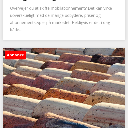
Overvejer du at skifte mobilabonnement? Det kan virke
uoverskueligt med de mange udbydere, priser og
abonnementstyper på markedet. Heldigvis er det i dag
både…
Annonce