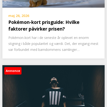
maj 26, 2026
Pokémon-kort prisguide: Hvilke
faktorer påvirker prisen?
Pokémon-kort har i de seneste år oplevet en enorm
stigning i både popularitet og værdi. Det, der engang mest
var forbundet med barndommens samlinger…
Annonce