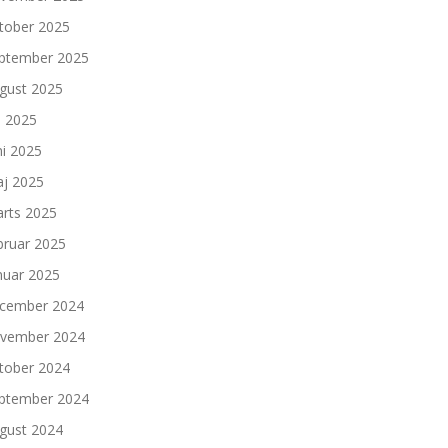
tober 2025
ptember 2025
gust 2025
li 2025
ni 2025
j 2025
rts 2025
bruar 2025
nuar 2025
cember 2024
vember 2024
tober 2024
ptember 2024
gust 2024