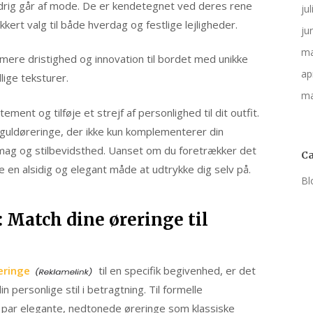
ldrig går af mode. De er kendetegnet ved deres rene
ju
ikkert valg til både hverdag og festlige lejligheder.
ju
ma
ere dristighed og innovation til bordet med unikke
ap
lige teksturer.
ma
ment og tilføje et strejf af personlighed til dit outfit.
e guldøreringe, der ikke kun komplementerer din
smag og stilbevidsthed. Uanset om du foretrækker det
Ca
e en alsidig og elegant måde at udtrykke dig selv på.
Bl
 Match dine øreringe til
eringe
til en specifik begivenhed, er det
n personlige stil i betragtning. Til formelle
t par elegante, nedtonede øreringe som klassiske