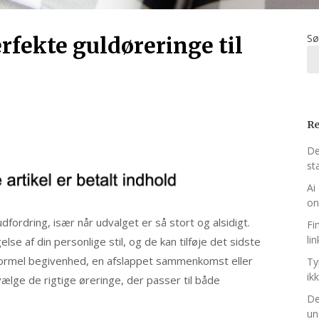
Sø
rfekte guldøreringe til
Re
De
st
Ai
on
fordring, især når udvalget er så stort og alsidigt.
Fi
li
se af din personlige stil, og de kan tilføje det sidste
en formel begivenhed, en afslappet sammenkomst eller
Ty
ikk
 vælge de rigtige øreringe, der passer til både
De
un