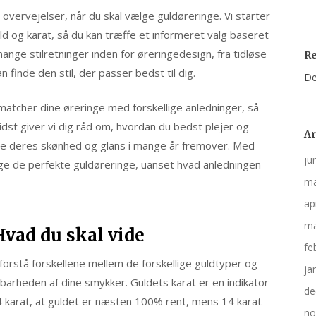
 overvejelser, når du skal vælge guldøreringe. Vi starter
d og karat, så du kan træffe et informeret valg baseret
ange stilretninger inden for øreringedesign, fra tidløse
R
 finde den stil, der passer bedst til dig.
De
 du matcher dine øreringe med forskellige anledninger, så
sidst giver vi dig råd om, hvordan du bedst plejer og
Ar
are deres skønhed og glans i mange år fremover. Med
ju
lge de perfekte guldøreringe, uanset hvad anledningen
ma
ap
ma
Hvad du skal vide
fe
 forstå forskellene mellem de forskellige guldtyper og
ja
barheden af dine smykker. Guldets karat er en indikator
de
4 karat, at guldet er næsten 100% rent, mens 14 karat
no