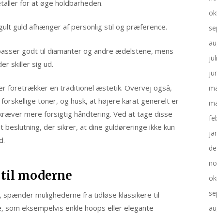
aller for at øge holdbarheden.
ok
gult guld afhænger af personlig stil og præference.
se
au
 passer godt til diamanter og andre ædelstene, mens
ju
r skiller sig ud.
ju
 der foretrækker en traditionel æstetik. Overvej også,
ma
orskellige toner, og husk, at højere karat generelt er
ma
kræver mere forsigtig håndtering. Ved at tage disse
fe
 beslutning, der sikrer, at dine guldøreringe ikke kun
ja
d.
de
no
k til moderne
ok
se
, spænder mulighederne fra tidløse klassikere til
e, som eksempelvis enkle hoops eller elegante
au