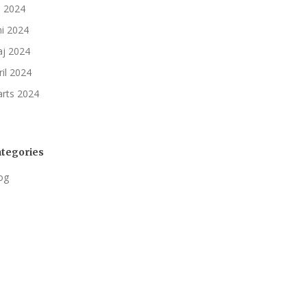
li 2024
ni 2024
j 2024
ril 2024
rts 2024
tegories
og