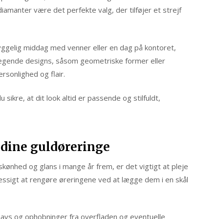
diamanter være det perfekte valg, der tilføjer et strejf
gelig middag med venner eller en dag på kontoret,
gende designs, såsom geometriske former eller
rsonlighed og flair.
sikre, at dit look altid er passende og stilfuldt,
f dine guldøreringe
skønhed og glans i mange år frem, er det vigtigt at pleje
ssigt at rengøre øreringene ved at lægge dem i en skål
 snavs og ophobninger fra overfladen og eventuelle