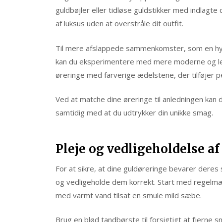
guldbøjler eller tidløse guldstikker med indlagte 
af luksus uden at overstråle dit outfit.
Til mere afslappede sammenkomster, som en hyg
kan du eksperimentere med mere moderne og le
øreringe med farverige ædelstene, der tilføjer pe
Ved at matche dine øreringe til anledningen kan du 
samtidig med at du udtrykker din unikke smag.
Pleje og vedligeholdelse a
For at sikre, at dine guldøreringe bevarer deres 
og vedligeholde dem korrekt. Start med regelmæ
med varmt vand tilsat en smule mild sæbe.
Brug en blød tandbørste til forsigtigt at fjerne